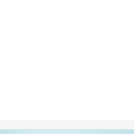
Premium de U
Ofrece la posibilidad de invertir en proyectos multifami
una de los desarrolladoras mas prestigiosas de USA.
Permite participar desde el inicio de los mismos (la co
su exit con la venta a institucionales.
Proyectos diseñados por arquitectos del máximo nive
financiera.