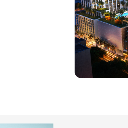
SA
ly, industriales y hoteleros de
mpra misma de la tierra) hasta
l y estructurados con visión