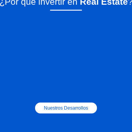
¿Por qué invertir en
Real Estate
able
el Real Estate
El mercado inmobiliario cotiza
Invertir en v
abilidades
en dólares.
por zona y c
>7% anual.
dist
Nuestros Desarrollos