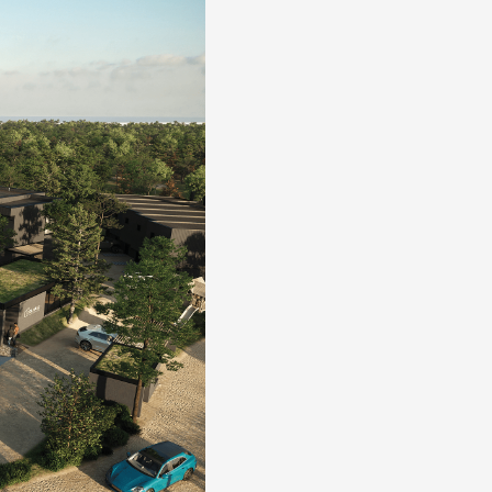
Pinamar Norte
Fika Ha
FIka Haus es un producto ú
entorno de disfrute, contenci
elegidos tales como Pinamar
es ideal para compartir en f
cuando el clima no permita a
Con unidades que se entre
completos amenities y servic
disfrutar es el único resultado